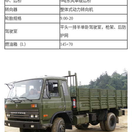
中、后桥
9吨东风单级后桥
转向器
整体式动力转向机
轮胎规格
9.00-20
平头一排半单卧驾驶室，枪架、后防
驾驶室
护网
燃油箱（L）
145+70