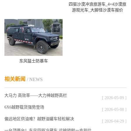
四驱沙漠冲浪旅游车_4×4沙漠旅
游观光车_大脚怪沙漠车报价
东风猛士防暴车
相关新闻
/ NEWS
大马力 高效率——大力神越野高栏
[ 2026-05-09 ]
6X6越野载货强势登场
[ 2026-05-08 ]
偏远地区供油难？越野油罐车轻松解决
[ 2026-04-29 ]
一台顶两台！东风四驱冷藏车 运输锁鲜一步到位