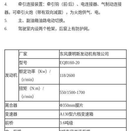
4. 牵引连接装置：牵引钩（前/后）、电连接器、气制动连接
器。可牵引火炮（带有双向减震），为火炮供气、电。
5. 主、副油箱油路电动切换。
6. 驾驶室内设两个枪架，后窗上有防护网。
厂家
东风康明斯发动机有限公司
型号
EQB160-20
额定功率（Kw）/
发动机
118/2600
（r/min）
扭矩（N.m）/
550/1500-1700
（r/min）
离合器
Φ350mm膜片
变速器
A130型六档变速箱
前桥
3.6吨级