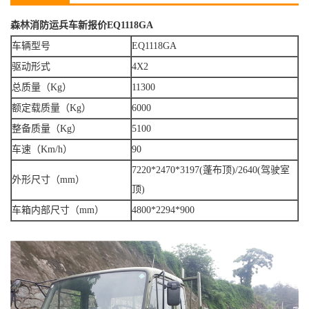
森林消防运兵车新报价EQ1118GA
车辆型号
EQ1118GA
驱动形式
4X2
总质量（Kg）
11300
额定载质量（Kg）
6000
整备质量（Kg）
5100
车速（Km/h）
90
7220*2470*3197(蓬布顶)/2640(驾驶室
外形尺寸（mm）
顶)
车箱内部尺寸（mm）
4800*2294*900