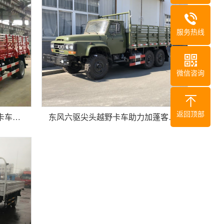
服务热线
微信咨询
返回顶部
11月公司东风四驱卡车、六驱卡车外贸出口再添佳绩！
东风六驱尖头越野卡车助力加蓬客户事业腾飞