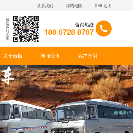
联系我们
|
网站地图
|
XML地图
微信在线客服
咨询热线
188 0728 8787
关于奇振
新闻资讯
客户案例