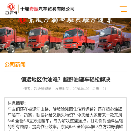
公司新闻
偏远地区供油难？越野油罐车轻松解决
作者：超级管理员
发布时间：2026-04-29
点击：211
信息摘要：
车友们还在被泥泞山路、陡坡险滩困住油料运输？还在担心油罐
车陷车、趴窝，耽误补给又损失物资？今天给大家带来一款东风
6×6 全驱6-8立方油罐车，专为解决这些痛点，打消你对油料运输
的所有顾虑，提高作业效率。东风6×6 全轮驱动6-8立方越野油罐