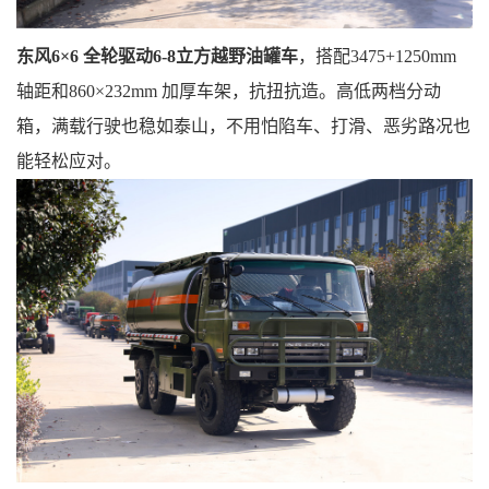
东风
6×6 全轮驱动
6-8立方
越野油罐车
，
搭配
3475+1250mm
轴距
和
860×232mm 加厚车架，抗扭抗造
。
高低两档分动
箱，
满载行驶也稳如泰山，
不用怕陷车、打滑、
恶劣路况也
能
轻松
应对。