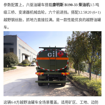
参数配置上，
六驱油罐车搭载
康明斯
B190-33 柴油机
3.5 吨
级三桥
、变速器机械齿轮，六个前进挡。搭配
12.5R20 (6+1)
越野钢丝胎，抓地力直接拉满
。是一款性能优良的越野油罐
车。
这辆
6-8方
越野油罐车全场景覆盖。适用
矿区、工地
、
边防