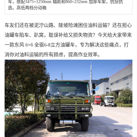
车，搭配3475+1250mm 轴距和860×232mm 加厚车架，抗扭抗
造。高低两档分动箱
车友们还在
被泥泞山路、陡坡险滩困住油料运输？还在担心
油罐车陷车、趴窝，耽误补给又损失物资
？今天给大家带来
一款
东风 6×6 全驱
6-8
立方
油罐车
，专为解决这些痛点，打
消
你对油料运输的所有顾虑
，提高作业效率。