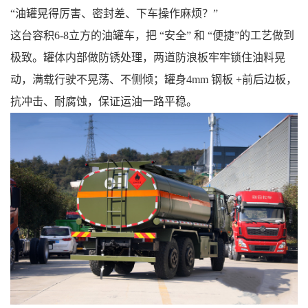
“
油罐晃得厉害、密封差、下车操作麻烦
？
”
这台
容积
6-8立方的
油罐车，把
“安全” 和 “便捷”
的工艺做到
极致。
罐体内部做防锈处理，两道防浪板牢牢锁住油料晃
动，满载行驶不晃荡、不侧倾；
罐身
4mm 钢板 +前后边板
，
抗冲击、耐腐蚀
，保证运油一路平稳。