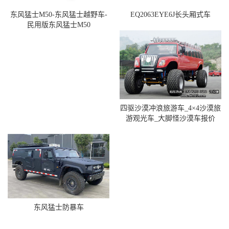
东风猛士M50-东风猛士越野车-
EQ2063EYE6J长头厢式车
民用版东风猛士M50
四驱沙漠冲浪旅游车_4×4沙漠旅
游观光车_大脚怪沙漠车报价
东风猛士防暴车