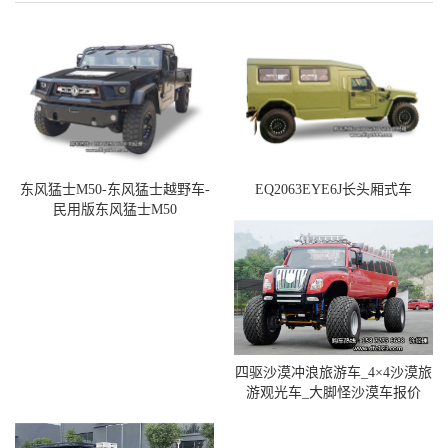
东风猛士M50-东风猛士越野车-
EQ2063EYE6J长头厢式车
民用版东风猛士M50
四驱沙漠冲浪旅游车_4×4沙漠旅
游观光车_大脚怪沙漠车报价