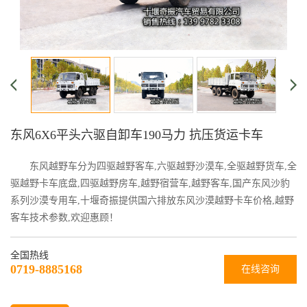
东风6X6平头六驱自卸车190马力 抗压货运卡车
东风越野车分为四驱越野客车,六驱越野沙漠车,全驱越野货车,全
驱越野卡车底盘,四驱越野房车,越野宿营车,越野客车,国产东风沙豹
系列沙漠专用车,十堰奇振提供国六排放东风沙漠越野卡车价格,越野
客车技术参数,欢迎惠顾！
全国热线
0719-8885168
在线咨询