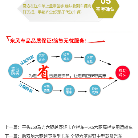
上一篇：
平头260马力六驱越野轻卡仓栏车--6x6六驱高栏专用运输车
下一篇：
后双胎六驱越野重型卡车 全驱六驱越野中型载货汽车