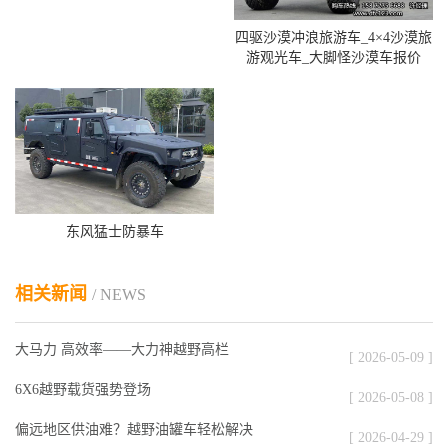
四驱沙漠冲浪旅游车_4×4沙漠旅
游观光车_大脚怪沙漠车报价
东风猛士防暴车
相关新闻
/ NEWS
大马力 高效率——大力神越野高栏
[ 2026-05-09 ]
6X6越野载货强势登场
[ 2026-05-08 ]
偏远地区供油难？越野油罐车轻松解决
[ 2026-04-29 ]