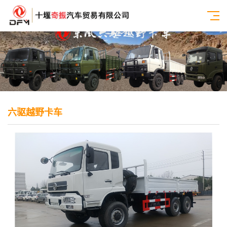
六驱越野卡车